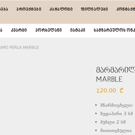
რება
პროექტები
კატალოგი
ფილიალები
კონტაქ
ა
კვარცი
პორსელანი
იატაკი
სამზარეულოს ონკ
SIMO PERLA MARBLE
მარმარილო
MARBLE
120.00
₾
მწარმოებელი:
ზედაპირი 3 სმ
შუბლი 2 სმ
მითითებულია 