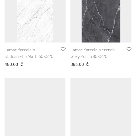
Lamar Porcelain
Lamar Porcelain French
Statuarietto Matt 160×320
Grey Polish 80×320
480.00
₾
385.00
₾