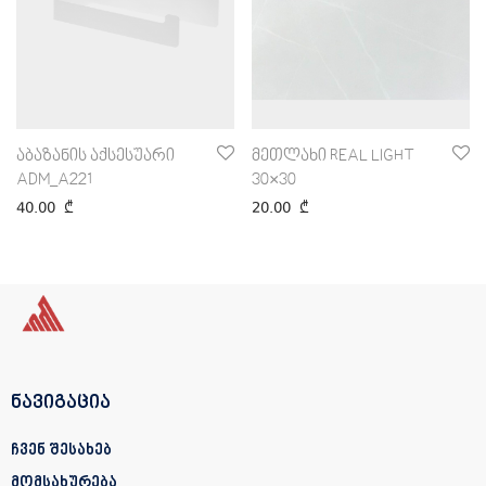
აბაზანის აქსესუარი
მეთლახი REAL LIGHT
ADM_A221
30×30
40.00
₾
20.00
₾
ნავიგაცია
ჩვენ შესახებ
მომსახურება