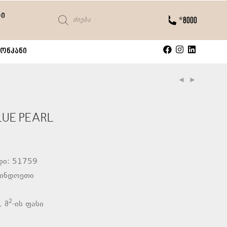
ტი
*8000
ონკანი
LUE PEARL
დი: 51759
 ინდოეთი
2
 მ
-ის ფასი