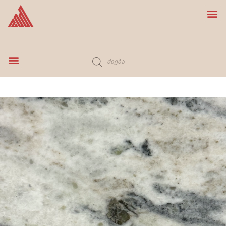
ბუნებრივი ქვა
სამზარეულოს ონკანი