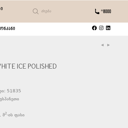
ტი
*8000
ონკანი
ITE ICE POLISHED
დი: 51835
ესპანეთი
2
 მ
-ის ფასი