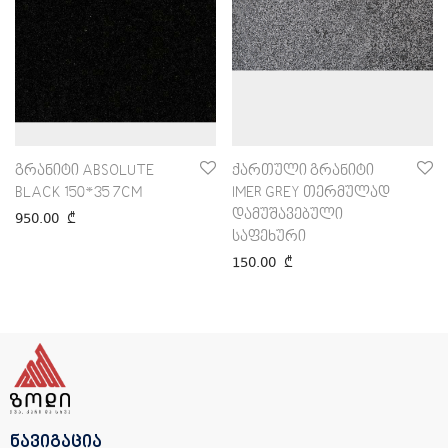
გრანიტი ABSOLUTE
ქართული გრანიტი
BLACK 150*35 7CM
IMER GREY თერმულად
დამუშავებული
950.00
₾
საფეხური
150.00
₾
ნავიგაცია