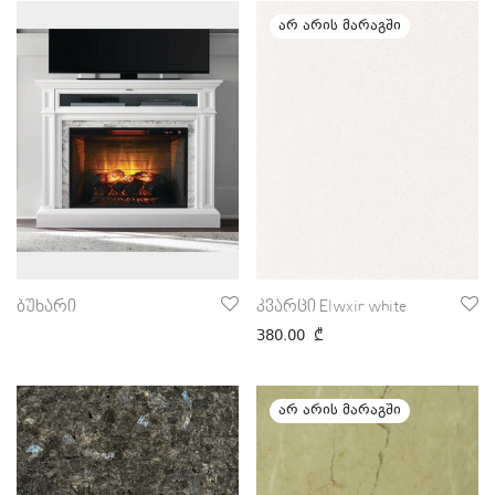
ბუხარი
კვარცი Elwxir white
380.00
₾