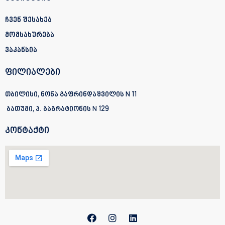
ჩვენ შესახებ
მომსახურება
ვაკანსია
ფილიალები
თბილისი, ნონა გაფრინდაშვილის N 11
ბათუმი, პ. ბაგრატიონის
N 129
კონტაქტი