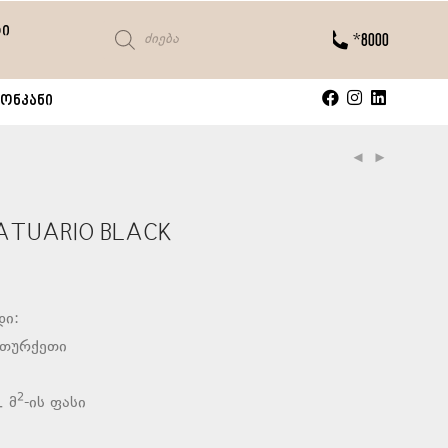
ტი
*8000
ონკანი
ATUARIO BLACK
დი:
 თურქეთი
2
 მ
-ის ფასი