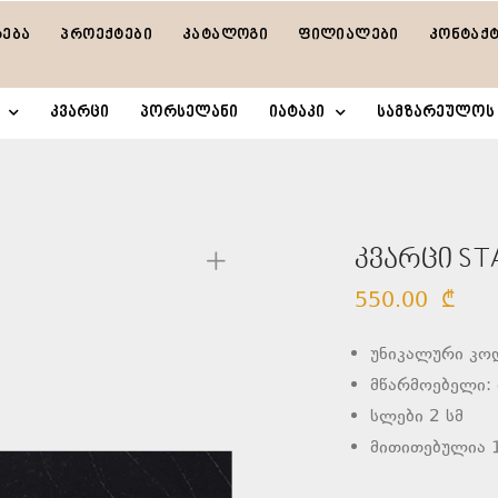
რება
პროექტები
კატალოგი
ფილიალები
კონტაქ
კვარცი
პორსელანი
იატაკი
სამზარეულოს 
კვარცი ST
550.00
₾
უნიკალური კო
მწარმოებელი:
სლები 2 სმ
მითითებულია 1