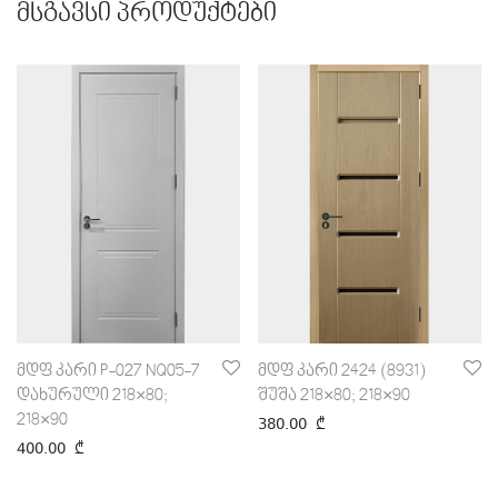
მსგავსი პროდუქტები
მდფ კარი P-027 NQ05-7
მდფ კარი 2424 (8931)
დახურული 218×80;
შუშა 218×80; 218×90
218×90
380.00
₾
400.00
₾