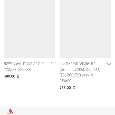
მდფ კარი F 003 GE 010
მდფ კარი ამპირ B2
220×78; 220×88
(კრემისფერი გლუვი)
დახურული 218×76;
490.00
₾
218×86
755.00
₾