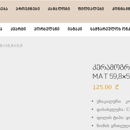
რება
პროექტები
კატალოგი
ფილიალები
კონტაქ
ა
კვარცი
პორსელანი
იატაკი
სამზარეულოს ონკ
,8×59,8×0,8
კერამოგრან
MAT 59,8×5
125.00
₾
უნიკალური კო
დასახელება: Ci
ფილის ტიპი: ყ
ზომის ერთეული