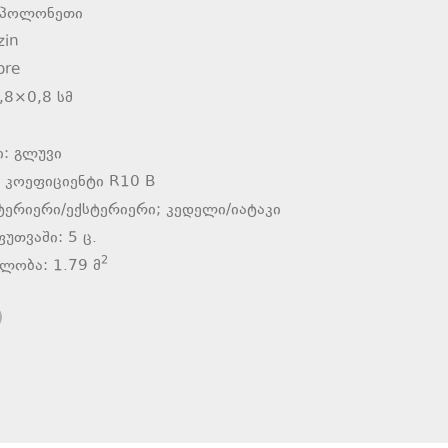
 პოლონეთი
zin
ore
,8×0,8 სმ
ი: გლუვი
 კოეფიციენტი R10 B
ნტერიერი/ექსტერიერი; კედელი/იატაკი
ფუთვაში: 5
ც.
2
ულობა: 1.79
მ