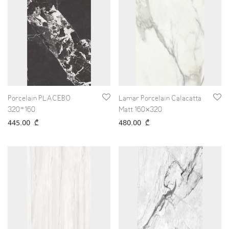
Porcelain PLACEBO
Lamar Porcelain Calacatta
320*160
Matt 160×320
445.00
₾
480.00
₾