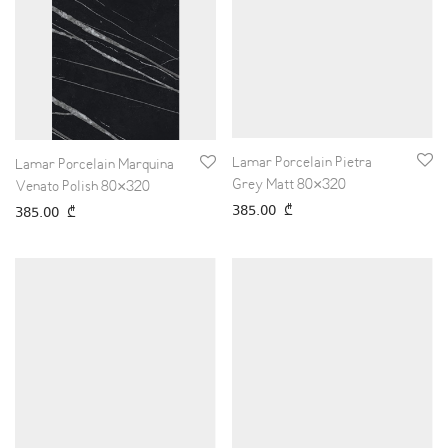
Lamar Porcelain Pietra
Lamar Porcelain Marquina
Grey Matt 80×320
Venato Polish 80×320
385.00
₾
385.00
₾