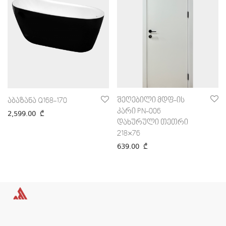
შეღებილი მდფ-ის
აბაზანა Q168-170
კარი PN-006
2,599.00
₾
დახურული თეთრი
218×76
639.00
₾