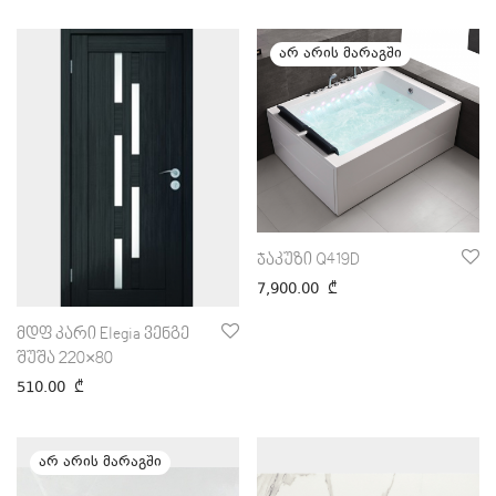
ჯაკუზი Q419D
7,900.00
₾
მდფ კარი Elegia ვენგე
შუშა 220×80
510.00
₾