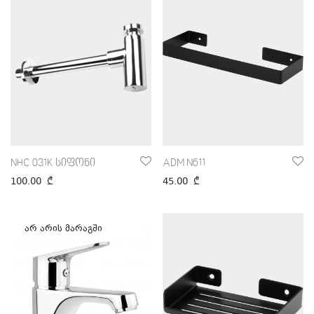
NHC 031K სიფონი
ADM N611
100.00
₾
45.00
₾