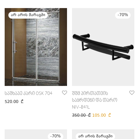
-
70
%
საშხაპე კარი OSK 704
შშმ პირთათვის
საყრდენი და თარო
520.00
₾
NIV-B41L
350.00
₾
105.00
₾
-
70
%