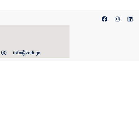
info@zodi.ge
 00