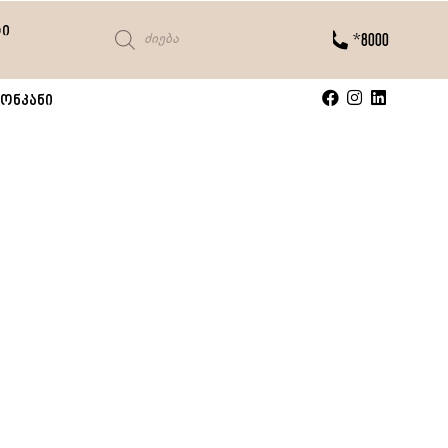
ტი
*8000
ონკანი