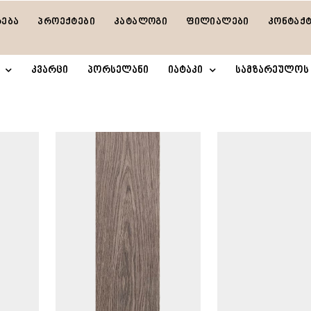
რება
პროექტები
კატალოგი
ფილიალები
კონტაქ
კვარცი
პორსელანი
იატაკი
სამზარეულოს 