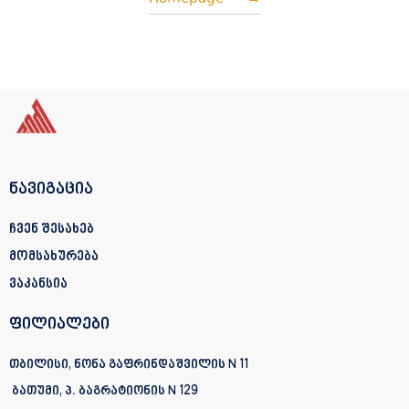
ნავიგაცია
ჩვენ შესახებ
მომსახურება
ვაკანსია
ფილიალები
თბილისი, ნონა გაფრინდაშვილის N 11
ბათუმი, პ. ბაგრატიონის
N 129