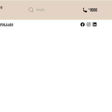
ტი
*8000
ონკანი