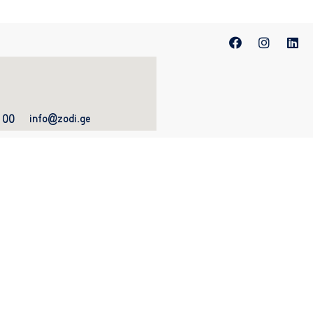
info@zodi.ge
 00