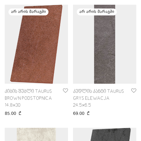
კიბის შუბლი TAURUS
კედლის კანტი TAURUS
BROWN PODSTOPNICA
GRYS ELEWACJA
14.8×30
24.5×6.5
85.00
₾
69.00
₾