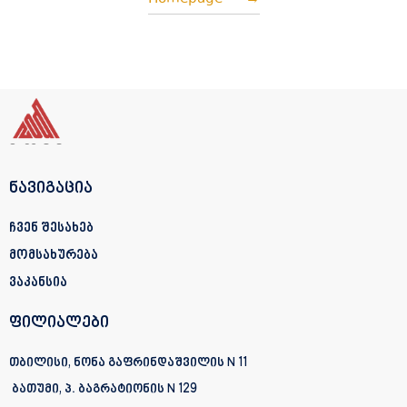
ნავიგაცია
ჩვენ შესახებ
მომსახურება
ვაკანსია
ფილიალები
თბილისი, ნონა გაფრინდაშვილის N 11
ბათუმი, პ. ბაგრატიონის
N 129